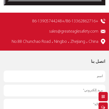
+86-13362862716/+86-13905744248
sales@greateaglesafety.com
No.88 Chunchao Road ، Ningbo ، Zhejiang ، China
اتصل بنا