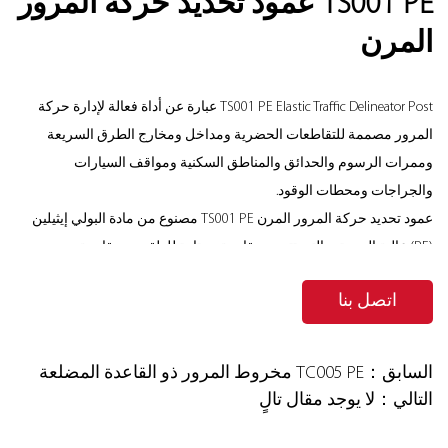
TS001 PE عمود تحديد حركة المرور
المرن
TS001 PE Elastic Traffic Delineator Post عبارة عن أداة فعالة لإدارة حركة
المرور مصممة للتقاطعات الحضرية ومداخل ومخارج الطرق السريعة
وممرات الرسوم والحدائق والمناطق السكنية ومواقف السيارات
والجراجات ومحطات الوقود.
عمود تحديد حركة المرور المرن TS001 PE مصنوع من مادة البولي إيثيلين
(PE) عالية الجودة، والتي تتميز بمقاومة ممتازة للطقس ومقاومة
الصدمات. سواء في الظروف الجوية القاسية أو في بيئات المرور عالية
اتصل بنا
التردد، يمكنها الحفاظ على الاستقرار والمتانة، مما يضمن الموثوقية
للاستخدام على المدى الطويل. إن الجمع بين التصميم الأحمر للعمود
والقاعدة السوداء لا يعزز التأثير البصري فحسب، بل يوفر أيضًا رؤية جيدة
السابق：TC005 PE مخروط المرور ذو القاعدة المضلعة
في الليل أو في البيئات منخفضة الإضاءة، مما يقلل بشكل كبير من
التالي：لا يوجد مقال تالٍ
مخاطر السلامة المحتملة.
لمزيد من تعزيز السلامة، تم تجهيز TS001 بشريط عاكس للغاية لضمان أن