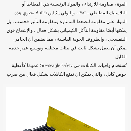
القوة ، مقاومة للارتداء ، والمواد الرئيسية هي المطاط أو
البلاستيك المطاطي ، PVC ، والبولي إيثيلين (PE). لا تحتوي هذه
المواد على مقاومة للضغط الممتازة ومقاومة التأثير فحسب ، بل
يمكنها أيضًا مقاومة التآكل الكيميائي بشكل فعال ، والإشعاع فوق
البنفسجي ، والظروف الجوية القاسية ، مما يضمن أن الحامي
يمكن أن يعمل بشكل ثابت في بيئات مختلفة وتوسيع عمر خدمة
الكابل.
تُستخدم واقيات الكابلات في Greateagle Safety عمومًا كأغطية
حوض كابل ، والتي يمكن أن تمنع الكابلات بشكل فعال من ضرب
أو خدش أو ارتداءها بواسطة كائنات خارجية أثناء الاستخدام.