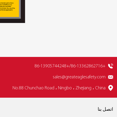
+86-13362862716/+86-13905744248
sales@greateaglesafety.com
No.88 Chunchao Road ، Ningbo ، Zhejiang ، China
اتصل بنا