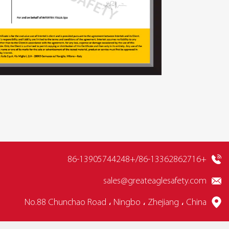
+86-13362862716/+86-13905744248
sales@greateaglesafety.com
No.88 Chunchao Road ، Ningbo ، Zhejiang ، China