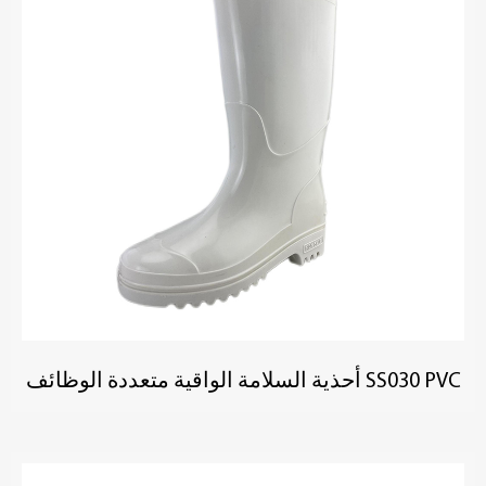
العلوي تصميم صب متكامل مع مقاومة للماء ممتازة. حتى عند
الانغماس في الماء لفترة طويلة أو معرضة لكمية كبيرة من
السائل ، يمكن أن يظل جافًا ومنع الرطوبة من الاختراق في
الأحذية ، مما يضمن راحة ومرتدي. يتكون البطانة من مادة ذات
قابلية جيدة للمساعدة في الحفاظ على جفاف القدمين ومنع
الانزعاج الناجم عن ارتداء طويل الأجل.
SS030 PVC أحذية السلامة الواقية متعددة الوظائف