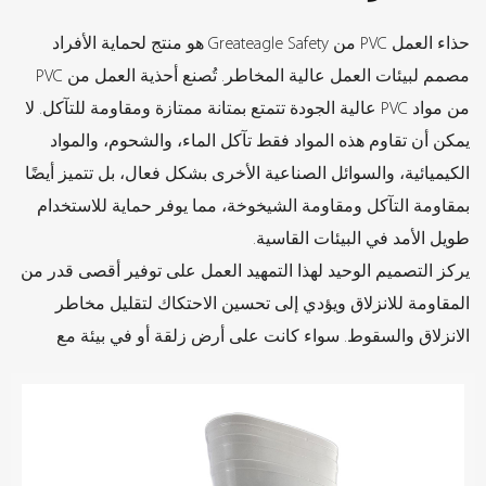
حذاء العمل PVC من Greateagle Safety هو منتج لحماية الأفراد
مصمم لبيئات العمل عالية المخاطر. تُصنع أحذية العمل من PVC
من مواد PVC عالية الجودة تتمتع بمتانة ممتازة ومقاومة للتآكل. لا
يمكن أن تقاوم هذه المواد فقط تآكل الماء، والشحوم، والمواد
الكيميائية، والسوائل الصناعية الأخرى بشكل فعال، بل تتميز أيضًا
بمقاومة التآكل ومقاومة الشيخوخة، مما يوفر حماية للاستخدام
طويل الأمد في البيئات القاسية.
يركز التصميم الوحيد لهذا التمهيد العمل على توفير أقصى قدر من
المقاومة للانزلاق ويؤدي إلى تحسين الاحتكاك لتقليل مخاطر
الانزلاق والسقوط. سواء كانت على أرض زلقة أو في بيئة مع
تلوث دهني أو كيميائي ، يمكن أن توفر أحذية عمل Eagle PVC دعمًا
مستقرًا لضمان سلامة مرتديها. بالإضافة إلى ذلك ، يتبنى نعل
الحذاء تصميمًا مقاومًا للثقب لتعزيز الحماية ، ومناسبة للتعامل
مع تهديد الأشياء الحادة وحماية القدمين من الإصابة. يتبنى الجزء