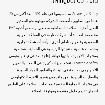
(Ningbo) Co. ، Ltd.
Greateagle Safety تم تأسيسها في عام 1997. بعد أكثر من 20
عامًا من التطوير ، أصبحت الشركة موجهة نحو التصدير
الصين أحذية السلامة المطاطية مصنعين
و
مصنع أحذية PVC
مخصصة
. لقد أنشأت شركات تابعة في المملكة العربية
السعودية وقطر ومناطق أخرى ، وأنشأت شبكة تجارية
وخدمات عالمية. منتجاتها الرئيسية هي الحماية الشخصية
ومنتجات الأجهزة ، ولديها قواعد إنتاج تابعة في نينغبو وغومي.
Greateagle Safety تتمتع بميزات كبيرة في البحث والتطوير
التكنولوجي ، خاصة في البحث والتطوير للمواد الجديدة
والعمليات الجديدة. نحن ملتزمون بتعزيز التقدم التكنولوجي
في منتجات الحماية الشخصية ومنتجات السلامة على الطرق
لضمان تقديم حلول متقدمة وموثوقة للعملاء.