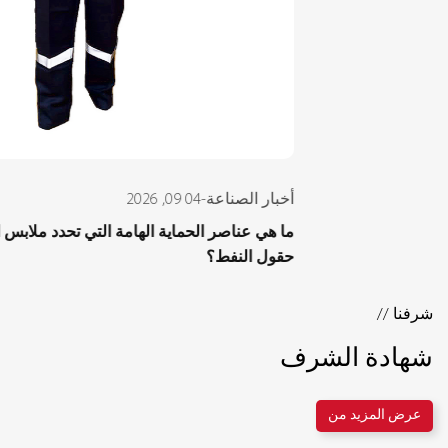
أخبا
ما ه
حقو
شرفنا //
شهادة الشرف
عرض المزيد من